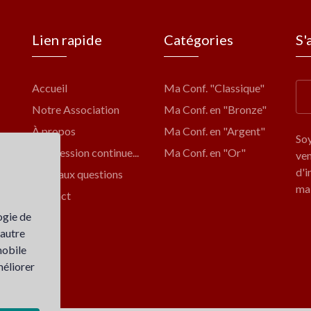
Lien rapide
Catégories
S'
Accueil
Ma Conf. "Classique"
Notre Association
Ma Conf. en "Bronze"
À propos
Ma Conf. en "Argent"
Soy
Progression continue...
Ma Conf. en "Or"
ven
d'i
Foire aux questions
mai
Contact
ogie de
 autre
mobile
méliorer