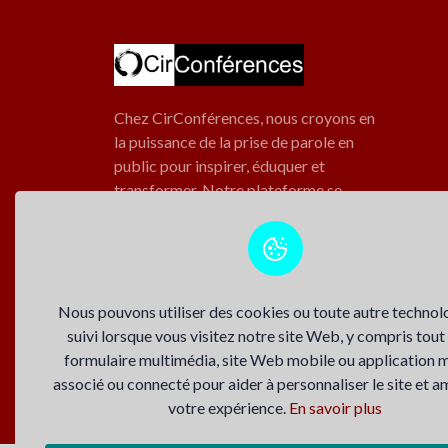
Chez CirConférences, nous croyons en
la puissance de la prise de parole en
public pour inspirer, éduquer et
transformer. Notre plateforme se
propose de promouvoir toutes les
conférences inspirantes et
engageantes.
Nous pouvons utiliser des cookies ou toute autre technol
Suivez-nous
suivi lorsque vous visitez notre site Web, y compris tout
formulaire multimédia, site Web mobile ou application 
associé ou connecté pour aider à personnaliser le site et a
votre expérience.
En savoir plus