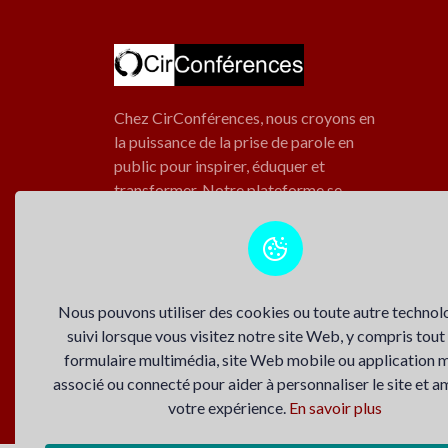
Chez CirConférences, nous croyons en
la puissance de la prise de parole en
public pour inspirer, éduquer et
transformer. Notre plateforme se
propose de promouvoir toutes les
conférences inspirantes et
engageantes.
Nous pouvons utiliser des cookies ou toute autre technol
Suivez-nous
suivi lorsque vous visitez notre site Web, y compris tout
formulaire multimédia, site Web mobile ou application 
associé ou connecté pour aider à personnaliser le site et a
votre expérience.
En savoir plus