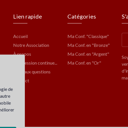
Lien rapide
Catégories
S'
Accueil
Ma Conf. "Classique"
Notre Association
Ma Conf. en "Bronze"
À propos
Ma Conf. en "Argent"
Soy
Progression continue...
Ma Conf. en "Or"
ven
d'i
Foire aux questions
mai
Contact
ogie de
 autre
mobile
méliorer